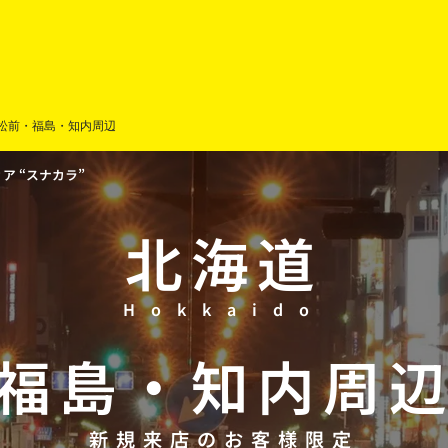
松前・福島・知内周辺
 “スナカラ”
北海道
Hokkaido
福島
・
知内周
新規来店のお客様限定