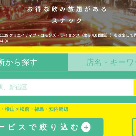
お得な飲み放題がある
スナック
e1128 クリエイティブ・コモンズ・ライセンス（表示4.0 国際））を改変して
/4.0/
所から探す
店名・キーワ
・檜山
>
松前・福島・知内周辺
サービスで絞り込む
＋