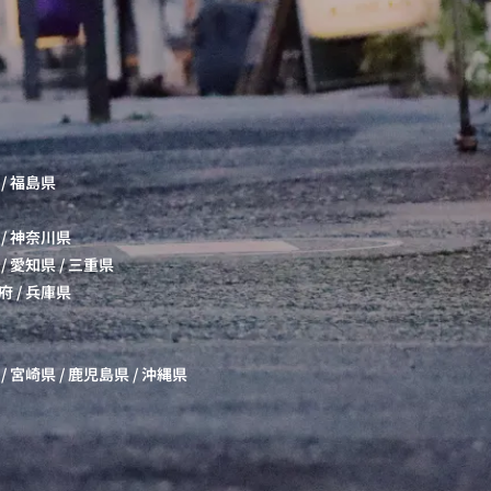
/
福島県
/
神奈川県
/
愛知県
/
三重県
府
/
兵庫県
/
宮崎県
/
鹿児島県
/
沖縄県