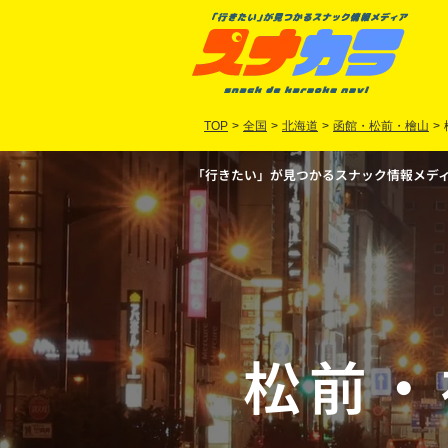
TOP
>
全国
>
北海道
>
函館・松前・檜山
>
「行きたい」が見つかるスナック情報メディア
松前
・