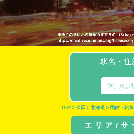
車通りの多い北の繁華街すすきの （© kag
https://creativecommons.org/licenses/by
駅名・住
TOP
>
全国
>
北海道
>
函館・松前
エリア/