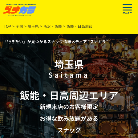
TOP
>
全国
>
埼玉県
>
所沢・飯能
>
飯能・日高周辺
「行きたい」が見つかるスナック情報メディア “スナカラ”
埼玉県
Saitama
飯能
・
日高周辺
エリア
新規来店のお客様限定
お得な飲み放題がある
スナック