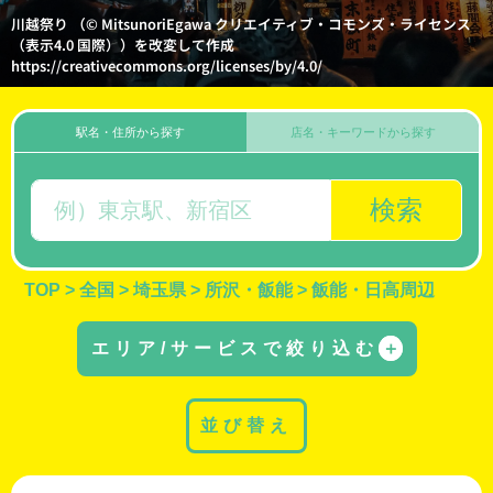
川越祭り （© MitsunoriEgawa クリエイティブ・コモンズ・ライセンス
（表示4.0 国際））を改変して作成
https://creativecommons.org/licenses/by/4.0/
駅名・住所から探す
店名・キーワードから探す
検索
TOP
>
全国
>
埼玉県
>
所沢・飯能
>
飯能・日高周辺
エリア/サービスで絞り込む
＋
並び替え