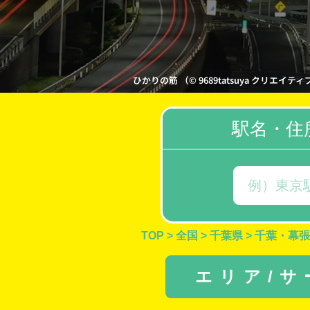
ひかりの筋 （© 9689tatsuya クリエイティブ・
駅名・住
TOP
>
全国
>
千葉県
>
千葉・幕張
エリア/