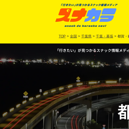
TOP
>
全国
>
千葉県
>
千葉・幕張
>
都賀・
「行きたい」が見つかるスナック情報メディア