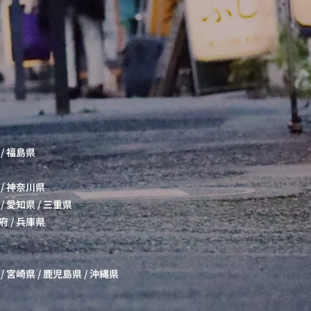
/
福島県
/
神奈川県
/
愛知県
/
三重県
府
/
兵庫県
/
宮崎県
/
鹿児島県
/
沖縄県