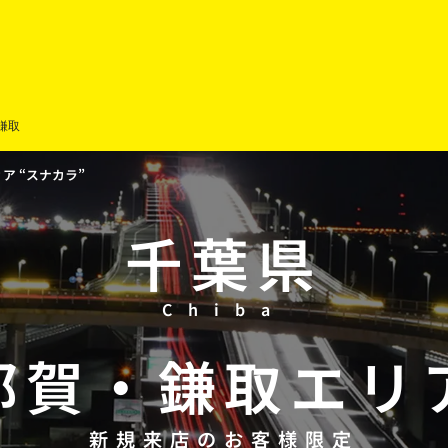
鎌取
 “スナカラ”
千葉県
Chiba
都賀
・
鎌取
エリ
新規来店のお客様限定