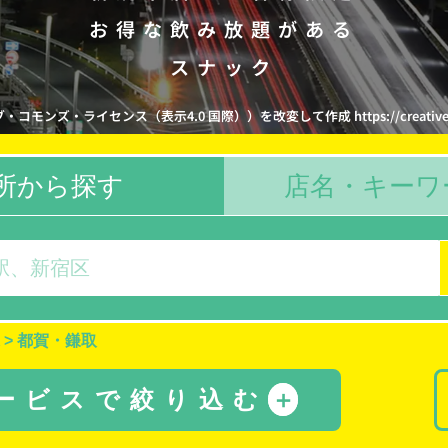
お得な飲み放題がある
スナック
コモンズ・ライセンス（表示4.0 国際））を改変して作成 https://creativecommon
所から探す
店名・キーワ
>
都賀・鎌取
サービスで絞り込む
＋