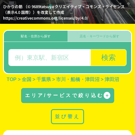
ひかりの筋 （© 9689tatsuya クリエイティブ・コモンズ・ライセンス
（表示4.0 国際））を改変して作成
https://creativecommons.org/licenses/by/4.0/
駅名・住所から探す
店名・キーワードから探す
検索
TOP
>
全国
>
千葉県
>
市川・船橋・津田沼
>
津田沼
エリア/サービスで絞り込む
＋
並び替え