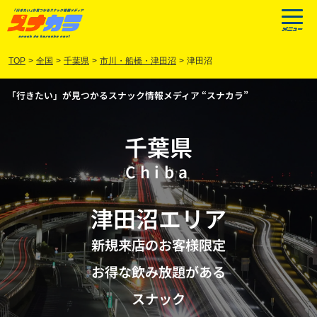
TOP
>
全国
>
千葉県
>
市川・船橋・津田沼
>
津田沼
「行きたい」が見つかるスナック情報メディア “スナカラ”
千葉県
Chiba
津田沼
エリア
新規来店のお客様限定
お得な飲み放題がある
スナック