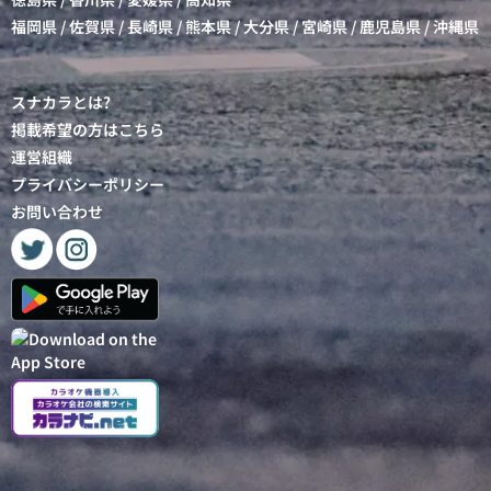
福岡県
/
佐賀県
/
長崎県
/
熊本県
/
大分県
/
宮崎県
/
鹿児島県
/
沖縄県
スナカラとは?
掲載希望の方はこちら
運営組織
プライバシーポリシー
お問い合わせ