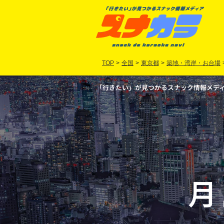
TOP
>
全国
>
東京都
>
築地・湾岸・お台場
「行きたい」が見つかるスナック情報メディア
月