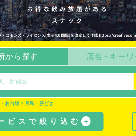
お得な飲み放題がある
スナック
コモンズ・ライセンス(表示4.0 国際)を改変して作成 https://creativecommons.
所から探す
店名・キーワ
・お台場
>
月島・勝どき
サービスで絞り込む
＋