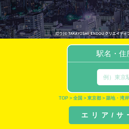
灯り(© TAKAYOSHI_ENDOU クリエイティブ・
駅名・住
TOP
>
全国
>
東京都
>
築地・湾岸
エリア/