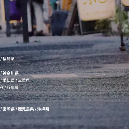
/
福島県
/
神奈川県
/
愛知県
/
三重県
府
/
兵庫県
/
宮崎県
/
鹿児島県
/
沖縄県