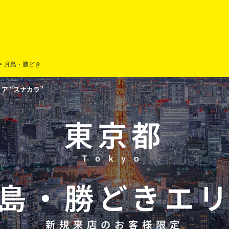
>
月島・勝どき
 “スナカラ”
東京都
Tokyo
島
・
勝どき
エ
新規来店のお客様限定