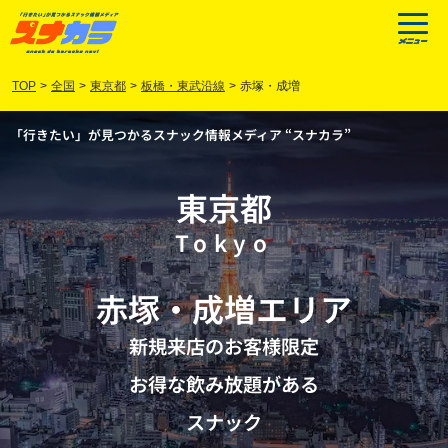
TOP
>
全国
>
東京都
>
板橋・東武沿線
>
赤塚・成増
「行きたい」が見つかるスナック情報メディア “スナカラ”
東京都
Tokyo
赤塚
・
成増
エリア
新規来店のお客様限定
お得な飲み放題がある
スナック