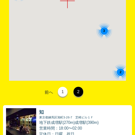
3
2
1
2
前へ
知
東京都練馬区旭町3-26-7 芝崎ビル１Ｆ
地下鉄成増駅(270m)成増駅(390m)
営業時間：18:00〜02:00
定休日：日曜、祝日