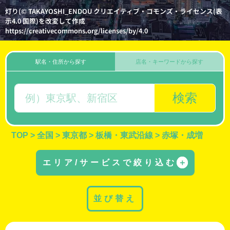
灯り(© TAKAYOSHI_ENDOU クリエイティブ・コモンズ・ライセンス(表
示4.0 国際)を改変して作成
https://creativecommons.org/licenses/by/4.0
駅名・住所から探す
店名・キーワードから探す
検索
TOP
>
全国
>
東京都
>
板橋・東武沿線
>
赤塚・成増
エリア/サービスで絞り込む
＋
並び替え