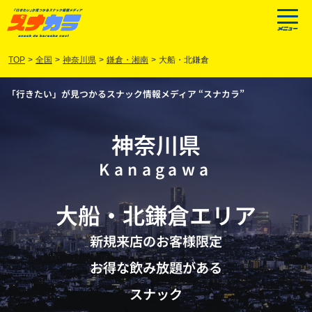
TOP
>
全国
>
神奈川県
>
鎌倉・湘南
>
大船・北鎌倉
「行きたい」が見つかるスナック情報メディア “スナカラ”
神奈川県
Kanagawa
大船
・
北鎌倉
エリア
新規来店のお客様限定
お得な飲み放題がある
スナック