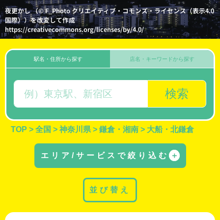
夜更かし （© F_Photo クリエイティブ・コモンズ・ライセンス（表示4.0
国際））を改変して作成
https://creativecommons.org/licenses/by/4.0/
駅名・住所から探す
店名・キーワードから探す
検索
TOP
>
全国
>
神奈川県
>
鎌倉・湘南
>
大船・北鎌倉
エリア/サービスで絞り込む
＋
並び替え