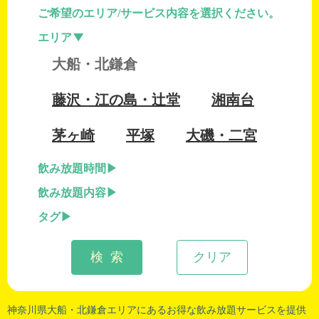
ご希望のエリア/サービス内容を選択ください。
エリア
大船・北鎌倉
藤沢・江の島・辻堂
湘南台
茅ヶ崎
平塚
大磯・二宮
飲み放題時間
飲み放題内容
タグ
検 索
クリア
神奈川県大船
・
北鎌倉
エリアにあるお得な飲み放題サービスを提供