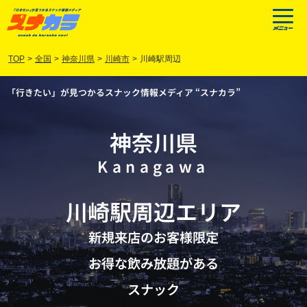
TOP
>
全国
>
神奈川県
>
川崎市
>
川崎駅周辺
「行きたい」が見つかるスナック情報メディア “スナカラ”
神奈川県
Kanagawa
川崎駅周辺
エリア
新規来店のお客様限定
お得な飲み放題がある
スナック