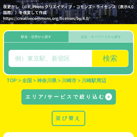
夜更かし （© F_Photo クリエイティブ・コモンズ・ライセンス（表示4.0
国際））を改変して作成
https://creativecommons.org/licenses/by/4.0/
駅名・住所から探す
店名・キーワードから探す
検索
TOP
>
全国
>
神奈川県
>
川崎市
>
川崎駅周辺
エリア/サービスで絞り込む
＋
並び替え