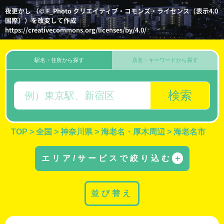
夜更かし （© F_Photo クリエイティブ・コモンズ・ライセンス（表示4.0
国際））を改変して作成
https://creativecommons.org/licenses/by/4.0/
駅名・住所から探す
店名・キーワードから探す
検索
TOP
>
全国
>
神奈川県
>
海老名・厚木周辺
>
海老名市
エリア/サービスで絞り込む
＋
並び替え