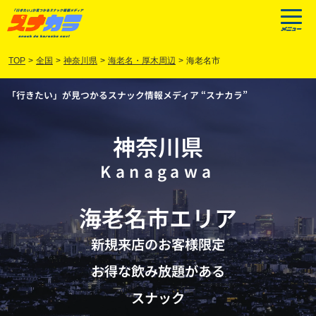
TOP
>
全国
>
神奈川県
>
海老名・厚木周辺
>
海老名市
「行きたい」が見つかるスナック情報メディア “スナカラ”
神奈川県
Kanagawa
海老名市
エリア
新規来店のお客様限定
お得な飲み放題がある
スナック