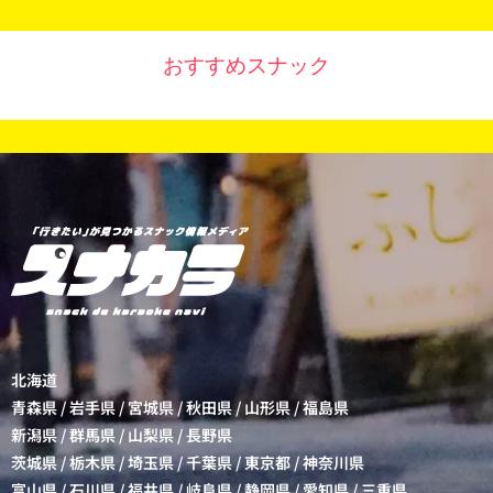
おすすめスナック
北海道
青森県
/
岩手県
/
宮城県
/
秋田県
/
山形県
/
福島県
新潟県
/
群馬県
/
山梨県
/
長野県
茨城県
/
栃木県
/
埼玉県
/
千葉県
/
東京都
/
神奈川県
富山県
/
石川県
/
福井県
/
岐阜県
/
静岡県
/
愛知県
/
三重県