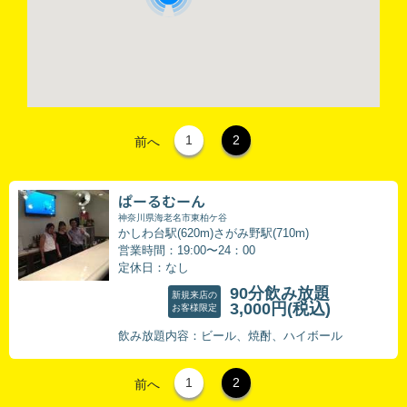
1
2
前へ
ぱーるむーん
神奈川県海老名市東柏ケ谷
かしわ台駅(620m)さがみ野駅(710m)
営業時間：19:00〜24：00
定休日：なし
90分飲み放題
新規来店の
3,000円
(税込)
お客様限定
飲み放題内容：ビール、焼酎、ハイボール
1
2
前へ