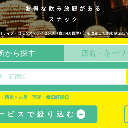
お得な飲み放題がある
スナック
コモンズ・ライセンス（表示4.0 国際））を改変して作成 https://creativecom
所から探す
店名・キーワ
・西尾
>
吉良・西尾・幸田町周辺
サービスで絞り込む
＋