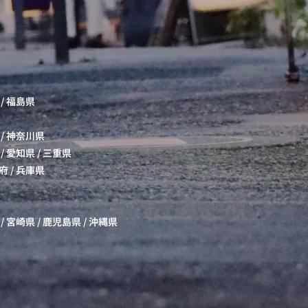
/
福島県
/
神奈川県
/
愛知県
/
三重県
府
/
兵庫県
/
宮崎県
/
鹿児島県
/
沖縄県