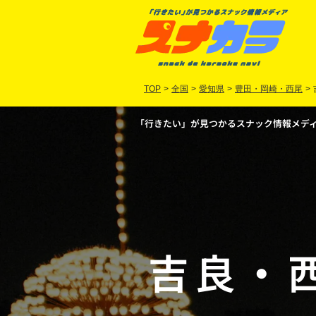
TOP
>
全国
>
愛知県
>
豊田・岡崎・西尾
>
「行きたい」が見つかるスナック情報メディア
吉良
・