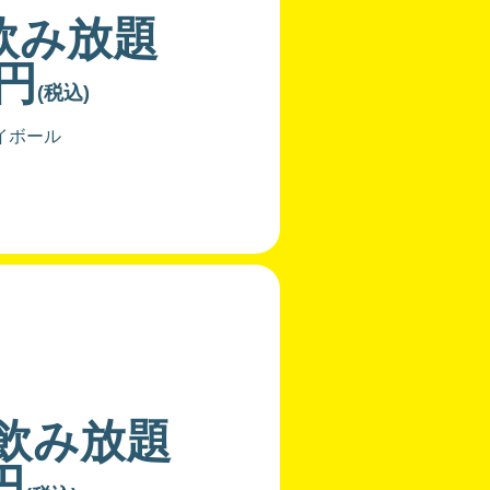
飲み放題
0円
(税込)
イボール
分飲み放題
円