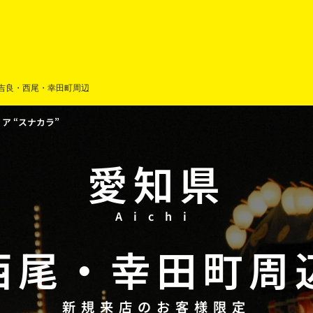
吉良・西尾・幸田町周辺
 “スナカラ”
愛知県
Aichi
西尾
・
幸田町周
新規来店のお客様限定