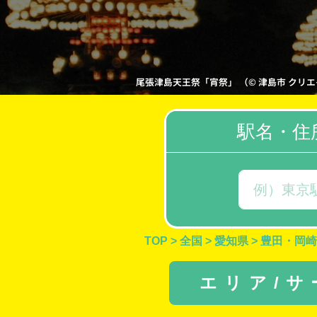
尾張津島天王祭「宵祭」 （© 津島市 クリエイティブ・
駅名・住
TOP
>
全国
>
愛知県
>
豊田・岡崎
エリア/