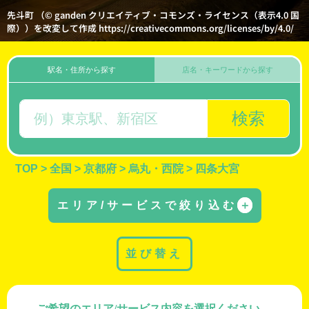
先斗町 （© ganden クリエイティブ・コモンズ・ライセンス（表示4.0 国
際））を改変して作成 https://creativecommons.org/licenses/by/4.0/
駅名・住所から探す
店名・キーワードから探す
検索
TOP
>
全国
>
京都府
>
烏丸・西院
>
四条大宮
エリア/サービスで絞り込む
＋
並び替え
ご希望のエリア/サービス内容を選択ください。