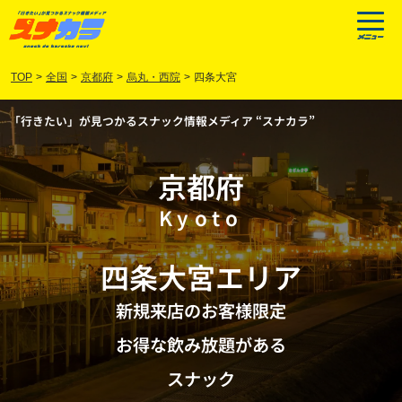
TOP
>
全国
>
京都府
>
烏丸・西院
>
四条大宮
「行きたい」が見つかるスナック情報メディア “スナカラ”
京都府
Kyoto
四条大宮
エリア
新規来店のお客様限定
お得な飲み放題がある
スナック