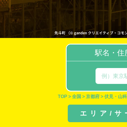
先斗町 （© ganden クリエイティブ・コモンズ・ラ
駅名・住
TOP
>
全国
>
京都府
>
伏見・山科
エリア/