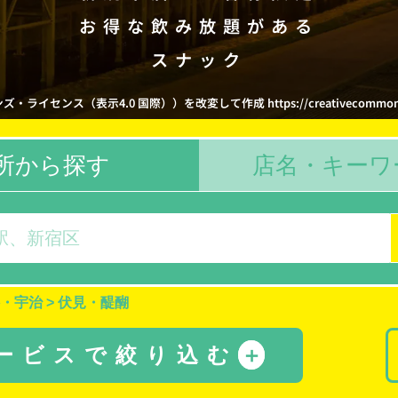
お得な飲み放題がある
スナック
イセンス（表示4.0 国際））を改変して作成 https://creativecommons.org/
所から探す
店名・キーワ
・宇治
>
伏見・醍醐
サービスで絞り込む
＋