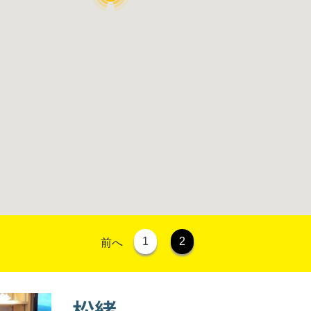
1
2
前へ
松緒