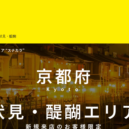
伏見・醍醐
 “スナカラ”
京都府
Kyoto
伏見
・
醍醐
エリ
新規来店のお客様限定