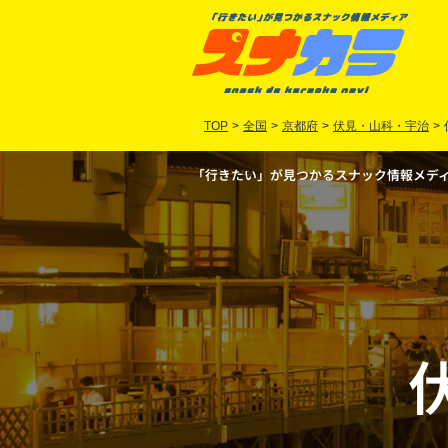
TOP
>
全国
>
京都府
>
伏見・山科・宇治
>
「行きたい」が見つかるスナック情報メディア