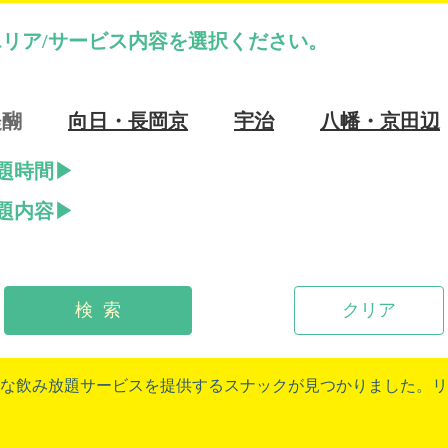
リア/サービス内容を選択ください。
醍醐
向日・長岡京
宇治
八幡・京田辺
題時間
題内容
検 索
クリア
な飲み放題サービスを提供するスナックが見つかりました。リ