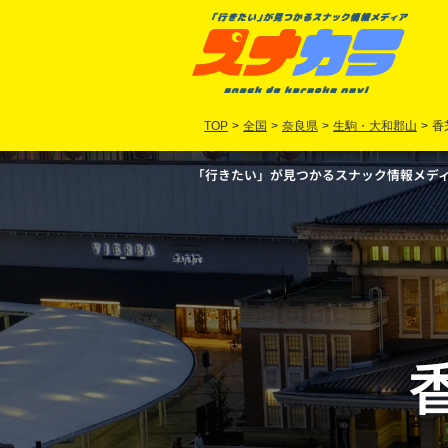
TOP
>
全国
>
奈良県
>
生駒・大和郡山
>
香
「行きたい」が見つかるスナック情報メディア