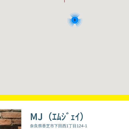
3
MJ（ｴﾑｼﾞｪｲ）
奈良県香芝市下田西1丁目124-1