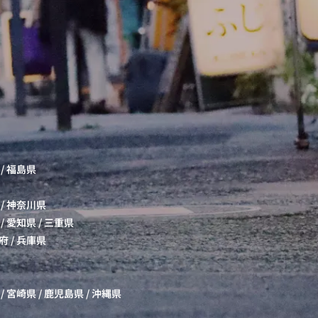
/
福島県
/
神奈川県
/
愛知県
/
三重県
府
/
兵庫県
/
宮崎県
/
鹿児島県
/
沖縄県