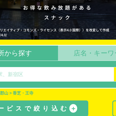
お得な飲み放題がある
スナック
_Y-N クリエイティブ・コモンズ・ライセンス（表示4.0 国際））を改変して作成
/4.0/
所から探す
店名・キーワ
郡山
>
香芝・王寺
サービスで絞り込む
＋