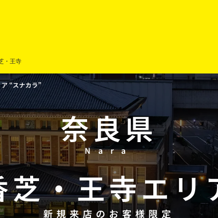
芝・王寺
 “スナカラ”
奈良県
Nara
香芝
・
王寺
エリ
新規来店のお客様限定