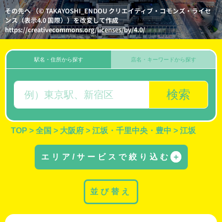
その先へ （© TAKAYOSHI_ENDOU クリエイティブ・コモンズ・ライセ
ンス（表示4.0 国際））を改変して作成
https://creativecommons.org/licenses/by/4.0/
駅名・住所から探す
店名・キーワードから探す
検索
TOP
>
全国
>
大阪府
>
江坂・千里中央・豊中
>
江坂
エリア/サービスで絞り込む
＋
並び替え