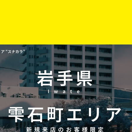
 “スナカラ”
岩手県
Iwate
雫石町
エリア
新規来店のお客様限定