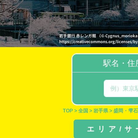
岩手銀行 赤レンガ館 （© Cygnus_mor
https://creativecommons.org/licenses/by
駅名・住
TOP
>
全国
>
岩手県
>
盛岡・雫石
エリア/