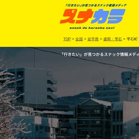
TOP
>
全国
>
岩手県
>
盛岡・雫石
>
雫石町
「行きたい」が見つかるスナック情報メディア