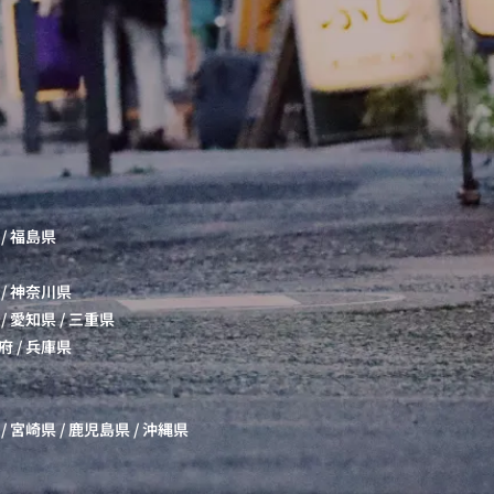
/
福島県
/
神奈川県
/
愛知県
/
三重県
府
/
兵庫県
/
宮崎県
/
鹿児島県
/
沖縄県