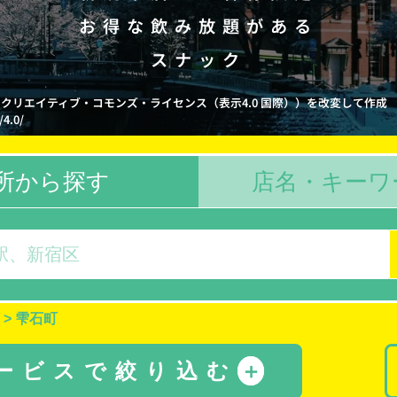
お得な飲み放題がある
スナック
ioka クリエイティブ・コモンズ・ライセンス（表示4.0 国際））を改変して作成
/4.0/
所から探す
店名・キーワ
>
雫石町
サービスで絞り込む
＋