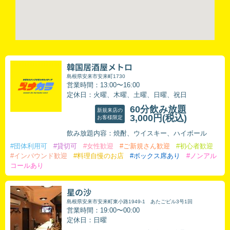
韓国居酒屋メトロ
島根県安来市安来町1730
営業時間：13:00〜16:00
定休日：火曜、木曜、土曜、日曜、祝日
60分飲み放題
新規来店の
3,000円
(税込)
お客様限定
飲み放題内容：焼酎、ウイスキー、ハイボール
#団体利用可
#貸切可
#女性歓迎
#ご新規さん歓迎
#初心者歓迎
#インバウンド歓迎
#料理自慢のお店
#ボックス席あり
#ノンアル
コールあり
星の沙
島根県安来市安来町東小路1949-1 あたごビル3号1回
営業時間：19:00〜00:00
定休日：日曜