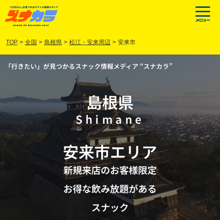
TOP
>
全国
>
島根県
>
松江・安来周辺
>
安来市
「行きたい」が見つかるスナック情報メディア “スナカラ”
島根県
Shimane
安来市
エリア
新規来店のお客様限定
お得な飲み放題がある
スナック