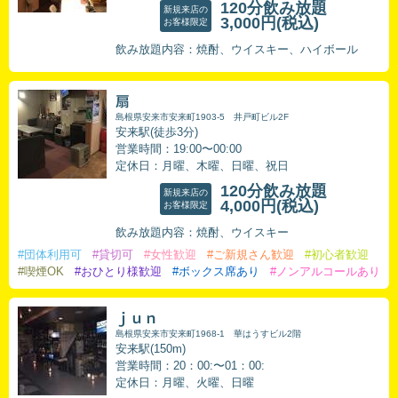
120分飲み放題
新規来店の
3,000円
(税込)
お客様限定
飲み放題内容：焼酎、ウイスキー、ハイボール
扇
島根県安来市安来町1903-5 井戸町ビル2F
安来駅(徒歩3分)
営業時間：19:00〜00:00
定休日：月曜、木曜、日曜、祝日
120分飲み放題
新規来店の
4,000円
(税込)
お客様限定
飲み放題内容：焼酎、ウイスキー
#団体利用可
#貸切可
#女性歓迎
#ご新規さん歓迎
#初心者歓迎
#喫煙OK
#おひとり様歓迎
#ボックス席あり
#ノンアルコールあり
ｊｕｎ
島根県安来市安来町1968-1 華はうすビル2階
安来駅(150m)
営業時間：20：00:〜01：00:
定休日：月曜、火曜、日曜