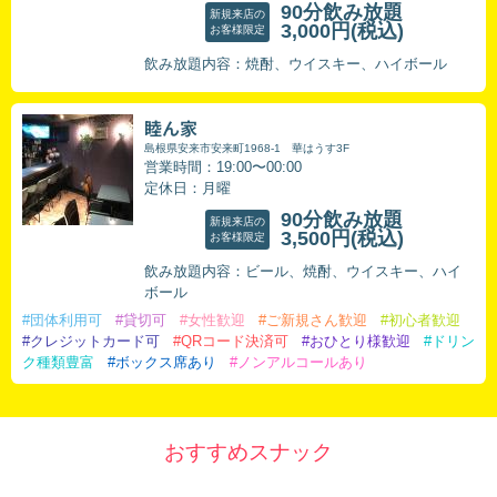
90分飲み放題
新規来店の
3,000円
(税込)
お客様限定
飲み放題内容：焼酎、ウイスキー、ハイボール
睦ん家
島根県安来市安来町1968-1 華はうす3F
営業時間：19:00〜00:00
定休日：月曜
90分飲み放題
新規来店の
3,500円
(税込)
お客様限定
飲み放題内容：ビール、焼酎、ウイスキー、ハイ
ボール
#団体利用可
#貸切可
#女性歓迎
#ご新規さん歓迎
#初心者歓迎
#クレジットカード可
#QRコード決済可
#おひとり様歓迎
#ドリン
ク種類豊富
#ボックス席あり
#ノンアルコールあり
おすすめスナック