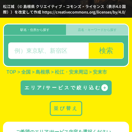
松江城 （© 島根県 クリエイティブ・コモンズ・ライセンス（表示4.0 国
際））を改変して作成 https://creativecommons.org/licenses/by/4.0/
駅名・住所から探す
店名・キーワードから探す
検索
TOP
>
全国
>
島根県
>
松江・安来周辺
>
安来市
エリア/サービスで絞り込む
＋
並び替え
ご希望のエリア/サービス内容を選択ください。