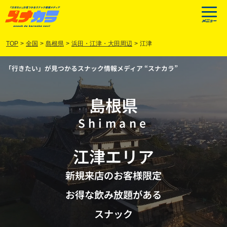
TOP
>
全国
>
島根県
>
浜田・江津・大田周辺
>
江津
「行きたい」が見つかるスナック情報メディア “スナカラ”
島根県
Shimane
江津
エリア
新規来店のお客様限定
お得な飲み放題がある
スナック