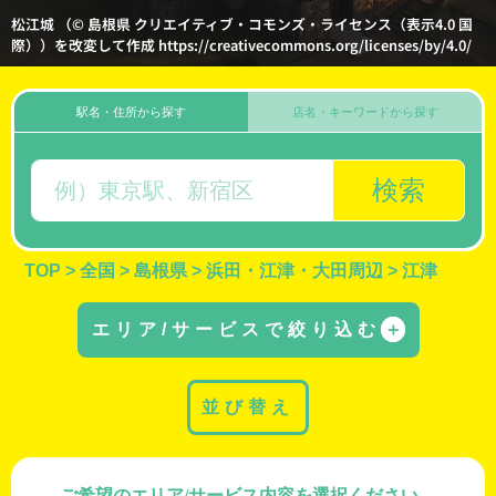
松江城 （© 島根県 クリエイティブ・コモンズ・ライセンス（表示4.0 国
際））を改変して作成 https://creativecommons.org/licenses/by/4.0/
駅名・住所から探す
店名・キーワードから探す
検索
TOP
>
全国
>
島根県
>
浜田・江津・大田周辺
>
江津
エリア/サービスで絞り込む
＋
並び替え
ご希望のエリア/サービス内容を選択ください。