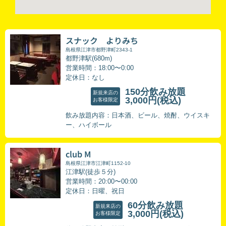
スナック よりみち
島根県江津市都野津町2343-1
都野津駅(680m)
営業時間：18:00〜0:00
定休日：なし
150分飲み放題
新規来店の
3,000円
(税込)
お客様限定
飲み放題内容：日本酒、ビール、焼酎、ウイスキ
ー、ハイボール
club M
島根県江津市江津町1152-10
江津駅(徒歩５分)
営業時間：20:00〜00:00
定休日：日曜、祝日
60分飲み放題
新規来店の
3,000円
(税込)
お客様限定