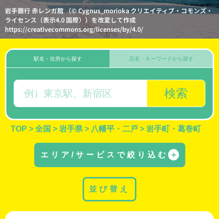
岩手銀行 赤レンガ館 （© Cygnus_morioka クリエイティブ・コモンズ・
ライセンス（表示4.0 国際））を改変して作成
https://creativecommons.org/licenses/by/4.0/
駅名・住所から探す
店名・キーワードから探す
検索
TOP
>
全国
>
岩手県
>
八幡平・二戸
>
岩手町・葛巻町
エリア/サービスで絞り込む
＋
並び替え