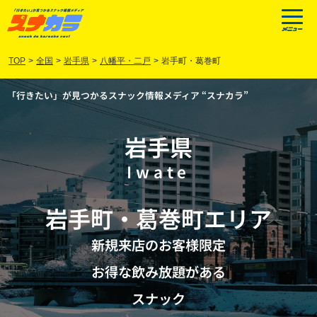
TOP
>
全国
>
岩手県
>
八幡平・二戸
>
岩手町・葛巻町
「行きたい」が見つかるスナック情報メディア “スナカラ”
岩手県
Iwate
岩手町
・
葛巻町
エリア
新規来店のお客様限定
お得な飲み放題がある
スナック