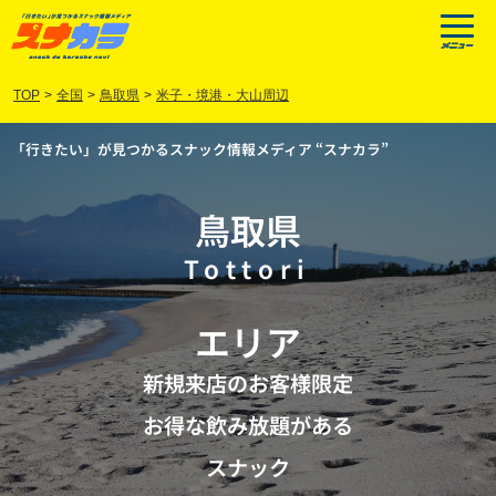
TOP
>
全国
>
鳥取県
>
米子・境港・大山周辺
「行きたい」が見つかるスナック情報メディア “スナカラ”
鳥取県
Tottori
エリア
新規来店のお客様限定
お得な飲み放題がある
スナック