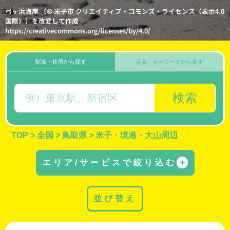
弓ヶ浜海岸 （© 米子市 クリエイティブ・コモンズ・ライセンス（表示4.0
国際））を改変して作成
https://creativecommons.org/licenses/by/4.0/
駅名・住所から探す
店名・キーワードから探す
検索
TOP
>
全国
>
鳥取県
>
米子・境港・大山周辺
エリア/サービスで絞り込む
＋
並び替え