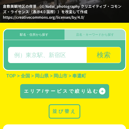
倉敷美観地区の夜景 （© Yudai_photography クリエイティブ・コモン
ズ・ライセンス（表示4.0 国際））を改変して作成
https://creativecommons.org/licenses/by/4.0/
駅名・住所から探す
店名・キーワードから探す
検索
TOP
>
全国
>
岡山県
>
岡山市
>
奉還町
エリア/サービスで絞り込む
＋
並び替え