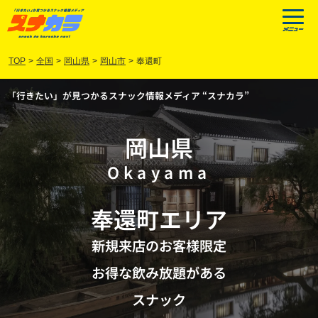
TOP
>
全国
>
岡山県
>
岡山市
>
奉還町
「行きたい」が見つかるスナック情報メディア “スナカラ”
岡山県
Okayama
奉還町
エリア
新規来店のお客様限定
お得な飲み放題がある
スナック