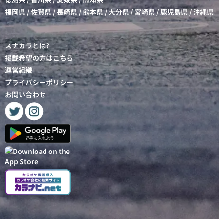
福岡県
/
佐賀県
/
長崎県
/
熊本県
/
大分県
/
宮崎県
/
鹿児島県
/
沖縄県
スナカラとは?
掲載希望の方はこちら
運営組織
プライバシーポリシー
お問い合わせ