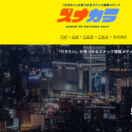
TOP
>
全国
>
広島県
>
広島市
>
安佐南区
「行きたい」が見つかるスナック情報メディア