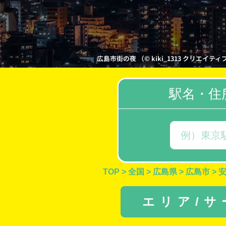
広島市街の夜 （© kiki_1313 クリエイティブ・
駅名・住
TOP
>
全国
>
広島県
>
広島市
>
エリア/