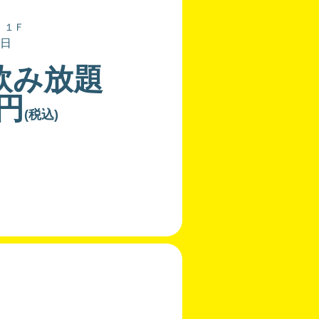
 １Ｆ
日
飲み放題
0円
(税込)