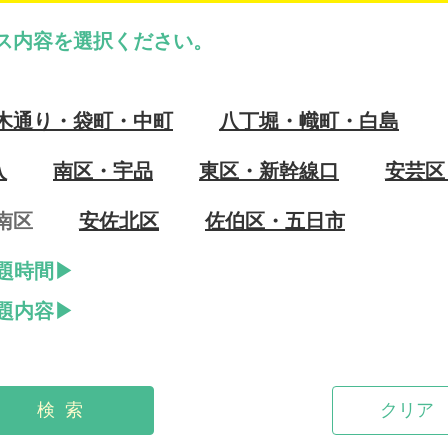
ス内容を選択ください。
木通り・袋町・中町
八丁堀・幟町・白島
入
南区・宇品
東区・新幹線口
安芸区
南区
安佐北区
佐伯区・五日市
題時間
題内容
検 索
クリア