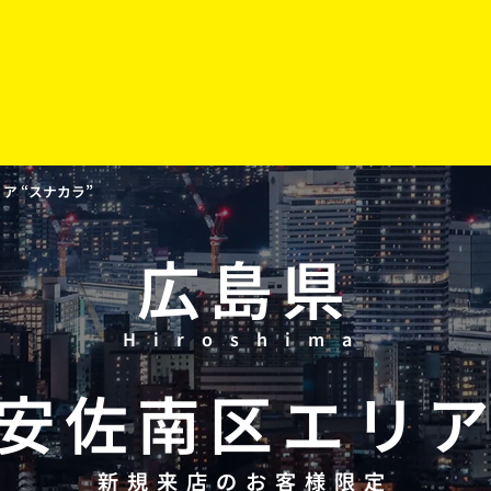
 “スナカラ”
広島県
Hiroshima
安佐南区
エリ
新規来店のお客様限定