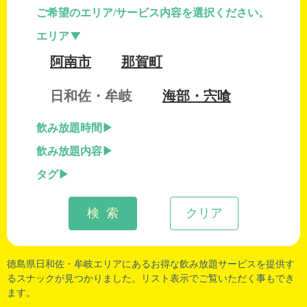
ご希望のエリア/サービス内容を選択ください。
エリア
阿南市
那賀町
日和佐・牟岐
海部・宍喰
飲み放題時間
飲み放題内容
タグ
検 索
クリア
徳島県日和佐
・
牟岐
エリアにあるお得な飲み放題サービスを提供す
るスナックが見つかりました。リスト表示でご覧いただく事もでき
ます。