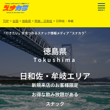
TOP
>
全国
>
徳島県
>
阿南・日和佐
>
日和佐・牟岐
「行きたい」が見つかるスナック情報メディア “スナカラ”
徳島県
Tokushima
日和佐
・
牟岐
エリア
新規来店のお客様限定
お得な飲み放題がある
スナック