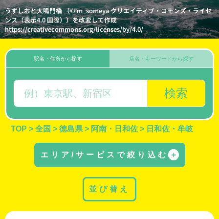
うずしおと大鳴門橋 （© m_someya クリエイティブ・コモンズ・ライセ
ンス（表示4.0 国際））を改変して作成
https://creativecommons.org/licenses/by/4.0/
駅名・住所から探す
店名・キーワードから探す
検索
TOP
>
全国
>
徳島県
>
阿南・日和佐
>
日和佐・牟岐
エリア/サービスで絞り込む
＋
並び替え