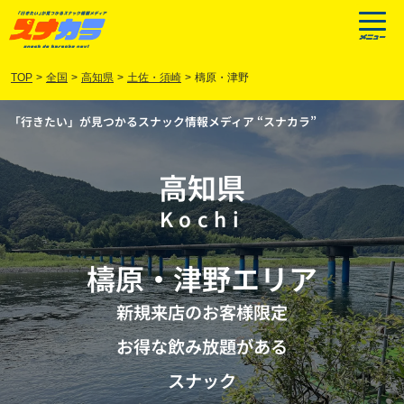
TOP
>
全国
>
高知県
>
土佐・須崎
>
檮原・津野
「行きたい」が見つかるスナック情報メディア “スナカラ”
高知県
Kochi
檮原
・
津野
エリア
新規来店のお客様限定
お得な飲み放題がある
スナック