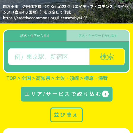
四万十川 佐田沈下橋 （© Keita123 クリエイティブ・コモンズ・ライセ
ンス（表示4.0 国際））を改変して作成
https://creativecommons.org/licenses/by/4.0/
駅名・住所から探す
店名・キーワードから探す
検索
TOP
>
全国
>
高知県
>
土佐・須崎
>
檮原・津野
エリア/サービスで絞り込む
＋
並び替え