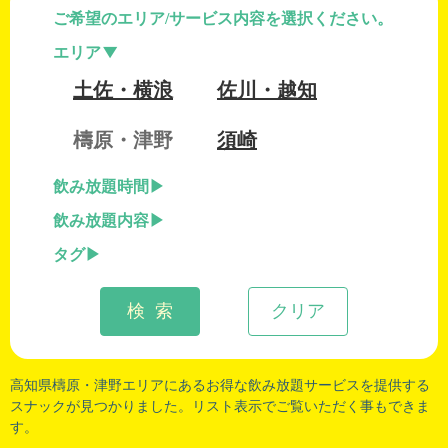
ご希望のエリア/サービス内容を選択ください。
エリア
土佐・横浪
佐川・越知
檮原・津野
須崎
飲み放題時間
飲み放題内容
タグ
検 索
クリア
高知県檮原
・
津野
エリアにあるお得な飲み放題サービスを提供する
スナックが見つかりました。リスト表示でご覧いただく事もできま
す。