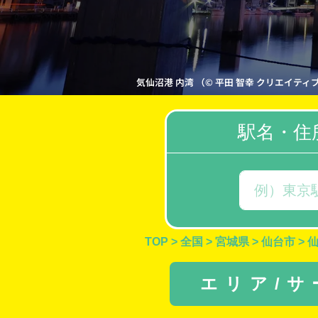
気仙沼港 内湾 （© 平田 智幸 クリエイティブ・コモン
駅名・住
TOP
>
全国
>
宮城県
>
仙台市
>
エリア/