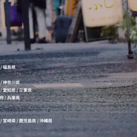
/
福島県
/
神奈川県
/
愛知県
/
三重県
府
/
兵庫県
/
宮崎県
/
鹿児島県
/
沖縄県