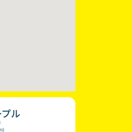
ープル
F
m)