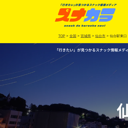
TOP
>
全国
>
宮城県
>
仙台市
>
仙台駅東口
「行きたい」が見つかるスナック情報メディア