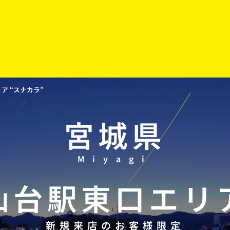
 “スナカラ”
宮城県
Miyagi
仙台駅東口
エリ
新規来店のお客様限定