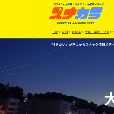
TOP
>
全国
>
宮城県
>
大崎・栗原・登米
>
「行きたい」が見つかるスナック情報メディア