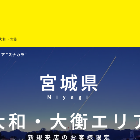
大和・大衡
 “スナカラ”
宮城県
Miyagi
大和
・
大衡
エリ
新規来店のお客様限定