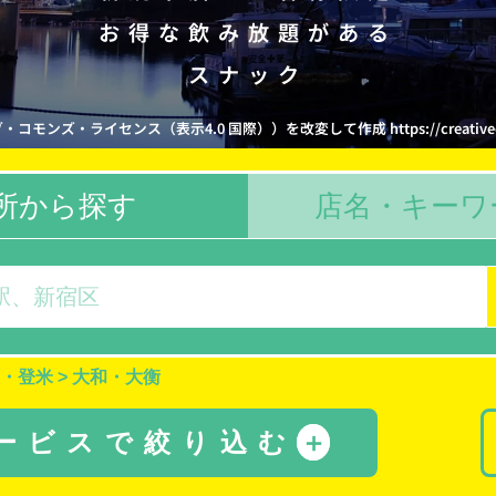
お得な飲み放題がある
スナック
ズ・ライセンス（表示4.0 国際））を改変して作成 https://creativecommons
所から探す
店名・キーワ
・登米
>
大和・大衡
サービスで絞り込む
＋