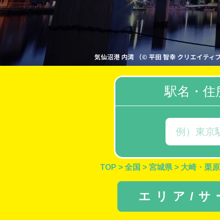
気仙沼港 内湾 （© 平田 智幸 クリエイティブ・コモン
駅名・住
TOP
>
全国
>
宮城県
>
大崎・栗原
エリア/