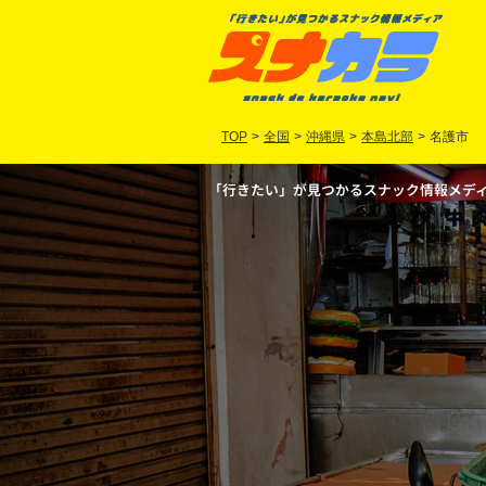
TOP
>
全国
>
沖縄県
>
本島北部
>
名護市
「行きたい」が見つかるスナック情報メディア