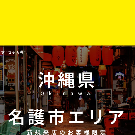
 “スナカラ”
沖縄県
Okinawa
名護市
エリア
新規来店のお客様限定