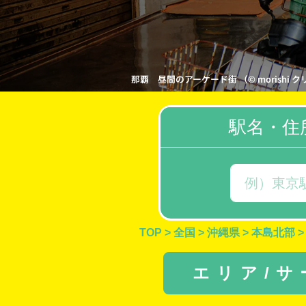
那覇 昼間のアーケード街 （© morishi クリエイ
駅名・住
TOP
>
全国
>
沖縄県
>
本島北部
>
エリア/