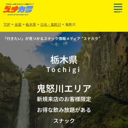
TOP
>
全国
>
栃木県
>
日光・鬼怒川
>
鬼怒川
「行きたい」が見つかるスナック情報メディア “スナカラ”
栃木県
Tochigi
鬼怒川
エリア
新規来店のお客様限定
お得な飲み放題がある
スナック