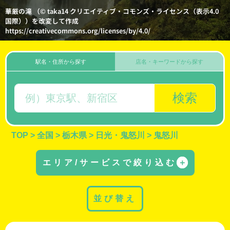
華厳の滝 （© taka14 クリエイティブ・コモンズ・ライセンス（表示4.0
国際））を改変して作成
https://creativecommons.org/licenses/by/4.0/
駅名・住所から探す
店名・キーワードから探す
検索
TOP
>
全国
>
栃木県
>
日光・鬼怒川
>
鬼怒川
エリア/サービスで絞り込む
＋
並び替え