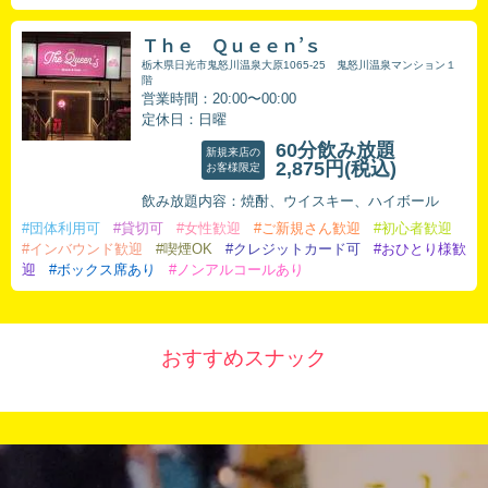
Ｔｈｅ Ｑｕｅｅｎ’ｓ
栃木県日光市鬼怒川温泉大原1065-25 鬼怒川温泉マンション１
階
営業時間：20:00〜00:00
定休日：日曜
60分飲み放題
新規来店の
2,875円
(税込)
お客様限定
飲み放題内容：焼酎、ウイスキー、ハイボール
#団体利用可
#貸切可
#女性歓迎
#ご新規さん歓迎
#初心者歓迎
#インバウンド歓迎
#喫煙OK
#クレジットカード可
#おひとり様歓
迎
#ボックス席あり
#ノンアルコールあり
おすすめスナック