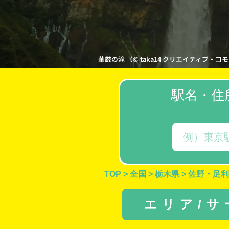
華厳の滝 （© taka14 クリエイティブ・コモンズ・
駅名・住
TOP
>
全国
>
栃木県
>
佐野・足利
エリア/