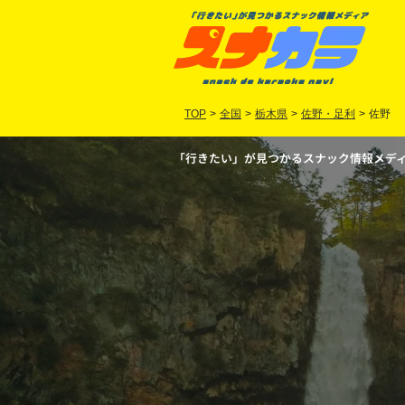
TOP
>
全国
>
栃木県
>
佐野・足利
>
佐野
「行きたい」が見つかるスナック情報メディア