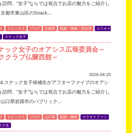
”を訪問、“女子”ならでは視点でお店の魅力をご紹介し
京都市東山区のSnack
…
ク
トピックス
ブログ
京都府
祇園・岡崎・清水寺
カラオケ
ク
スナック女子
スナック女子のオアシス広報委員会～
ククラブ仏蘭西館～
2026-04-25
＆スナック女子候補生がアフターファイブのオアシ
”を訪問、“女子”ならでは視点でお店の魅力をご紹介し
は山口県岩国市のパブリック
…
ク
トピックス
ブログ
山口県
岩国・柳井
カラオケファン
スナ女