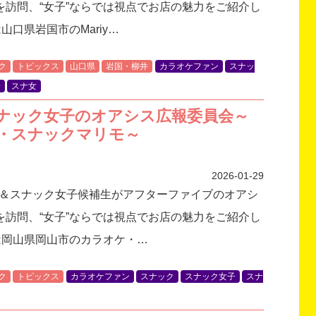
”を訪問、“女子”ならでは視点でお店の魅力をご紹介し
山口県岩国市のMariy
…
ク
トピックス
山口県
岩国・柳井
カラオケファン
スナッ
子
スナ女
スナック女子のオアシス広報委員会～
・スナックマリモ～
2026-01-29
＆スナック女子候補生がアフターファイブのオアシ
”を訪問、“女子”ならでは視点でお店の魅力をご紹介し
は岡山県岡山市のカラオケ・
…
ク
トピックス
カラオケファン
スナック
スナック女子
スナ