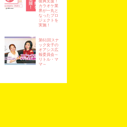
復興支援！
カラオケ業
界が一丸と
なったプロ
ジェクトを
実施！
第61回スナ
ック女子の
オアシス広
報委員会～
リトル・マ
マ～