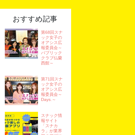
おすすめ記事
第68回スナ
ック女子の
オアシス広
報委員会～
パブリック
クラブ仏蘭
西館～
第71回スナ
ック女子の
オアシス広
報委員会～
Days.～
スナック情
報サイト
「スナカ
ラ」が業界