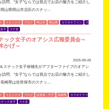
”を訪問、“女子”ならでは視点でお店の魅力をご紹介し
は岡山県岡山市北区のスナッ
…
ク
トピックス
ブログ
岡山市
岡山県
カラオケファン
ス
ク女子
スナ女
スナック女子のオアシス広報委員会～
木かげ～
2025-08-28
＆スナック女子候補生がアフターファイブのオアシ
”を訪問、“女子”ならでは視点でお店の魅力をご紹介し
は長崎県は佐世保市のスナッ
…
ク
トピックス
ブログ
佐世保・平戸
長崎県
カラオケファ
スナック女子
スナ女