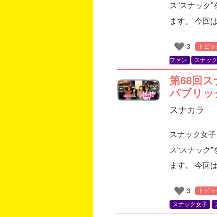
ス“スナック
ます。 今回は
3
トピッ
ファン
スナッ
第68回
パブリッ
スナカラ
スナック女子
ス“スナック
ます。 今回
3
トピッ
スナック女子