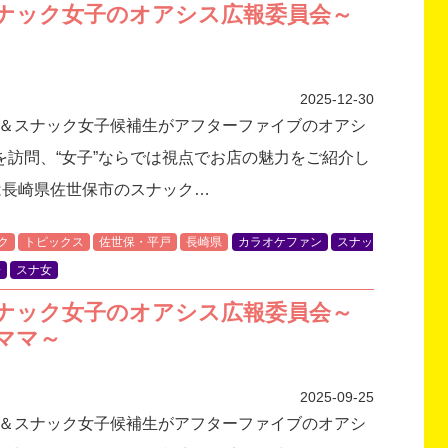
スナック女子のオアシス広報委員会～
2025-12-30
＆スナック女子候補生がアフターファイブのオアシ
”を訪問、“女子”ならでは視点でお店の魅力をご紹介し
は長崎県佐世保市のスナック
…
ク
トピックス
佐世保・平戸
長崎県
カラオケファン
スナッ
子
スナ女
スナック女子のオアシス広報委員会～
ママ～
2025-09-25
＆スナック女子候補生がアフターファイブのオアシ