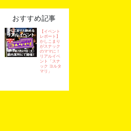
おすすめ記事
【イベント
レポート】
かしこまり
がスナック
のママに！
リアルイベ
ント「スナ
ック ヨルタ
マリ」