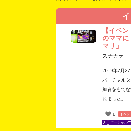
イ
【イベン
のママに
マリ」
スナカラ
2019年7
バーチャルタ
加者をもてな
れました。
1
イベン
ク
バーチャルYou