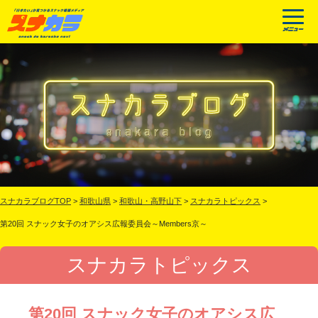
スナカラブログTOP
>
和歌山県
>
和歌山・高野山下
>
スナカラトピックス
>
第20回 スナック女子のオアシス広報委員会～Members京～
スナカラトピックス
第20回 スナック女子のオアシス広