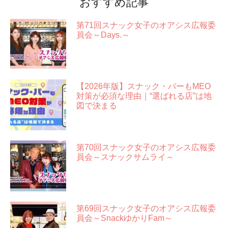
おすすめ記事
第71回スナック女子のオアシス広報委
員会～Days.～
【2026年版】スナック・バーもMEO
対策が必須な理由｜“選ばれる店”は地
図で決まる
第70回スナック女子のオアシス広報委
員会～スナックサムライ～
第69回スナック女子のオアシス広報委
員会～SnackゆかりFam～