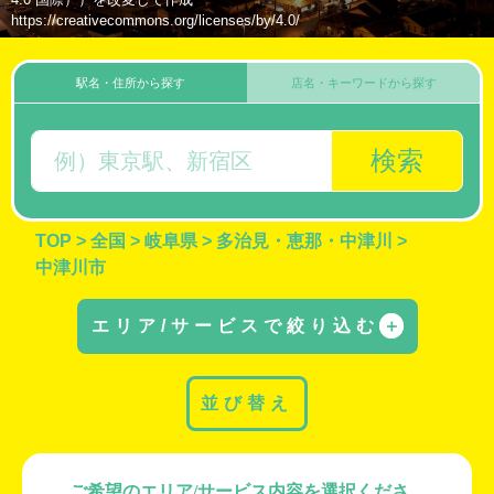
https://creativecommons.org/licenses/by/4.0/
駅名・住所から探す
店名・キーワードから探す
検索
TOP
>
全国
>
岐阜県
>
多治見・恵那・中津川
>
中津川市
エリア/サービスで絞り込む
＋
並び替え
ご希望のエリア/サービス内容を選択くださ