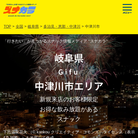
TOP
>
全国
>
岐阜県
>
多治見・恵那・中津川
>
中津川市
「行きたい」が見つかるスナック情報メディア “スナカラ”
岐阜県
Gifu
中津川市
エリア
新規来店のお客様限定
お得な飲み放題がある
スナック
下呂温泉花火 （© kankou クリエイティブ・コモンズ・ライセンス（表示
4.0 国際））を改変して作成