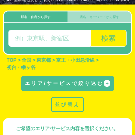
駅名・住所から探す
店名・キーワードから探す
検索
TOP
>
全国
>
東京都
>
京王・小田急沿線
>
初台・幡ヶ谷
エリア/サービスで絞り込む
＋
並び替え
ご希望のエリア/サービス内容を選択ください。