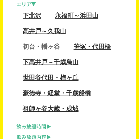
エリア
下北沢
永福町～浜田山
高井戸～久我山
初台・幡ヶ谷
笹塚・代田橋
下高井戸～千歳烏山
世田谷代田・梅ヶ丘
豪徳寺・経堂・千歳船橋
祖師ヶ谷大蔵・成城
飲み放題時間
飲み放題内容