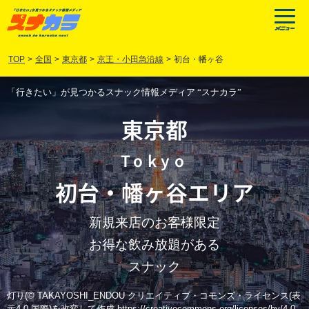
TOP
>
全国
>
東京都
>
京王・小田急沿線
>
初台・幡ヶ谷
「行きたい」が見つかるスナック情報メディア “スナカラ”
東京都
Tokyo
初台
・
幡ヶ谷
エリア
新規来店のお客様限定
お得な飲み放題がある
スナック
灯り(© TAKAYOSHI_ENDOU クリエイティブ・コモンズ・ライセンス(表
示4.0 国際)を改変して作成 https://creativecommons.org/licenses/by/4.0