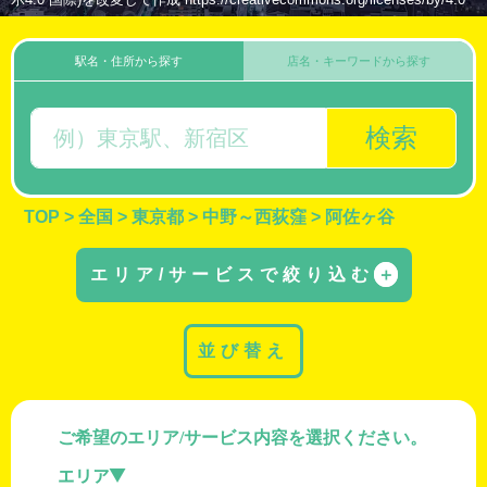
駅名・住所から探す
店名・キーワードから探す
検索
TOP
>
全国
>
東京都
>
中野～西荻窪
>
阿佐ヶ谷
エリア/サービスで絞り込む
＋
並び替え
ご希望のエリア/サービス内容を選択ください。
エリア