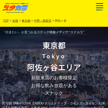
TOP
>
全国
>
東京都
>
中野～西荻窪
>
阿佐ヶ谷
「行きたい」が見つかるスナック情報メディア “スナカラ”
東京都
Tokyo
阿佐ヶ谷
エリア
新規来店のお客様限定
お得な飲み放題がある
スナック
灯り(© TAKAYOSHI_ENDOU クリエイティブ・コモンズ・ライセンス(表
示4.0 国際)を改変して作成 https://creativecommons.org/licenses/by/4.0