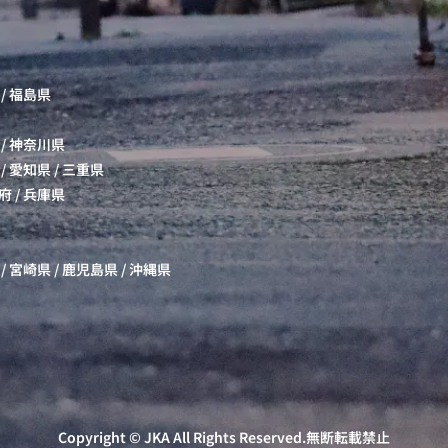
/
福島県
/
神奈川県
/
愛知県
/
三重県
府
/
兵庫県
/
宮崎県
/
鹿児島県
/
沖縄県
Copyright ©
JKA
All Rights Reserved.無断転載禁止