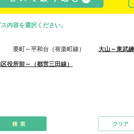
ビス内容を選択ください。
要町～平和台（有楽町線）
大山～東武
橋区役所前～（都営三田線）
検 索
クリア