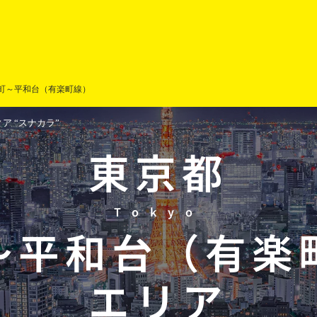
町～平和台（有楽町線）
 “スナカラ”
東京都
Tokyo
～平和台（有楽
エリア