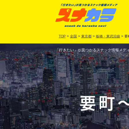
TOP
>
全国
>
東京都
>
板橋・東武沿線
>
要
「行きたい」が見つかるスナック情報メディア
要町