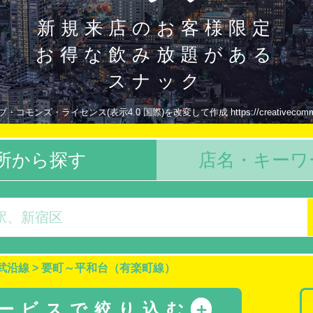
新規来店のお客様限定
お得な飲み放題がある
スナック
モンズ・ライセンス(表示4.0 国際)を改変して作成 https://creativecommons.or
所から探す
店名・キーワ
武沿線
>
要町～平和台（有楽町線）
サービスで絞り込む
＋