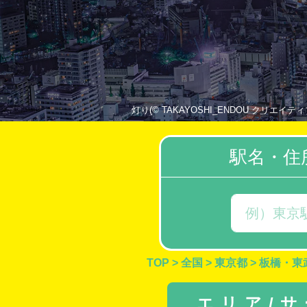
灯り(© TAKAYOSHI_ENDOU クリエイティブ・コ
駅名・住
TOP
>
全国
>
東京都
>
板橋・東
エリア/