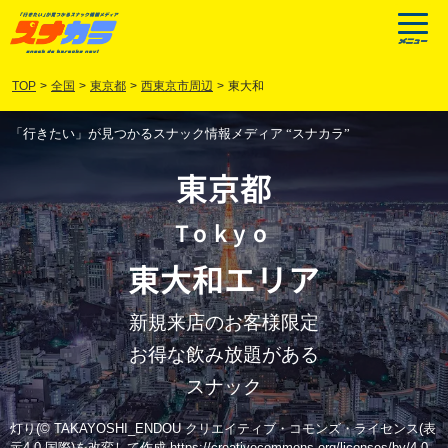
TOP
>
全国
>
東京都
>
西東京市周辺
>
東大和
「行きたい」が見つかるスナック情報メディア “スナカラ”
東京都
Tokyo
東大和
エリア
新規来店のお客様限定
お得な飲み放題がある
スナック
灯り(© TAKAYOSHI_ENDOU クリエイティブ・コモンズ・ライセンス(表
示4.0 国際)を改変して作成 https://creativecommons.org/licenses/by/4.0