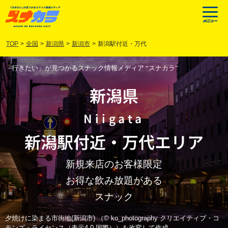
TOP
>
全国
>
新潟県
>
新潟市
>
新潟駅付近・万代
「行きたい」が見つかるスナック情報メディア “スナカラ”
新潟県
Niigata
新潟駅付近
・
万代
エリア
新規来店のお客様限定
お得な飲み放題がある
スナック
夕焼けに染まる市街地(新潟市) （© ko_photography クリエイティブ・コ
モンズ・ライセンス（表示4.0 国際））を改変して作成