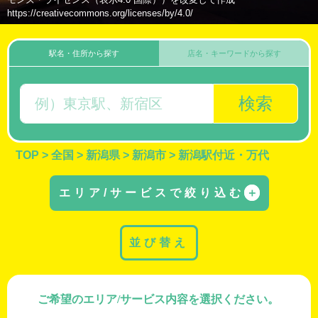
https://creativecommons.org/licenses/by/4.0/
駅名・住所から探す
店名・キーワードから探す
検索
TOP
>
全国
>
新潟県
>
新潟市
>
新潟駅付近・万代
エリア/サービスで絞り込む
＋
並び替え
ご希望のエリア/サービス内容を選択ください。