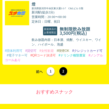
燈
新潟県新潟市中央区東大通1-5-7 C&Lビル３階
新潟駅(徒歩2分)
営業時間：20:00〜00:00
定休日：日曜、祝日
無制限飲み放題
新規来店の
(税込)
3,500円
お客様限定
飲み放題内容：日本酒、焼酎、ウイスキー、ワイ
ン、ハイボール、泡盛
#団体利用可
#貸切可
#女性歓迎
#喫煙OK
#クレジットカード可
#電子マネー可
#QRコード決済可
#ドリンク種類豊富
#ノンアル
コールあり
1
2
前へ
おすすめスナック