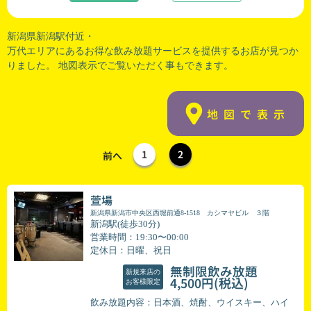
新潟県新潟駅付近・
万代エリアにあるお得な飲み放題サービスを提供するお店が見つか
りました。 地図表示でご覧いただく事もできます。
地図で表示
1
2
前へ
萱場
新潟県新潟市中央区西堀前通8-1518 カシマヤビル ３階
新潟駅(徒歩30分)
営業時間：19:30〜00:00
定休日：日曜、祝日
無制限飲み放題
新規来店の
(税込)
4,500円
お客様限定
飲み放題内容：日本酒、焼酎、ウイスキー、ハイ