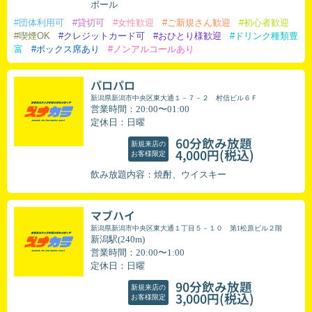
ボール
#団体利用可
#貸切可
#女性歓迎
#ご新規さん歓迎
#初心者歓迎
#喫煙OK
#クレジットカード可
#おひとり様歓迎
#ドリンク種類豊
富
#ボックス席あり
#ノンアルコールあり
パロパロ
新潟県新潟市中央区東大通１－７－２ 村信ビル６Ｆ
営業時間：20:00〜01:00
定休日：日曜
60分飲み放題
新規来店の
(税込)
4,000円
お客様限定
飲み放題内容：焼酎、ウイスキー
マブハイ
新潟県新潟市中央区東大通１丁目５－１０ 第1松原ビル２階
新潟駅(240m)
営業時間：20:00〜1:00
定休日：日曜
90分飲み放題
新規来店の
(税込)
3,000円
お客様限定