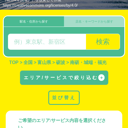
https://creativecommons.org/licenses/by/4.0/
駅名・住所から探す
店名・キーワードから探す
検索
TOP
>
全国
>
富山県
>
砺波
>
南砺・城端・福光
エリア/サービスで絞り込む
＋
並び替え
ご希望のエリア/サービス内容を選択くださ
い。