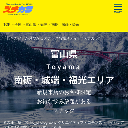
TOP
>
全国
>
富山県
>
砺波
>
南砺・城端・福光
「行きたい」が見つかるスナック情報メディア “スナカラ”
富山県
Toyama
南砺
・
城端
・
福光
エリア
新規来店のお客様限定
お得な飲み放題がある
スナック
冬の庄川峡 （© ko_photography クリエイティブ・コモンズ・ライセンス
（表示4.0 国際））を改変して作成