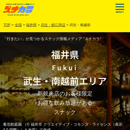
TOP
>
全国
>
福井県
>
武生・鯖江周辺
>
武生・南越前
「行きたい」が見つかるスナック情報メディア “スナカラ”
福井県
Fukui
武生
・
南越前
エリア
新規来店のお客様限定
お得な飲み放題がある
スナック
養浩館庭園 （© 福井市 クリエイティブ・コモンズ・ライセンス（表示
4.0 国際））を改変して作成