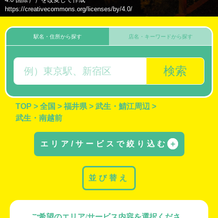
https://creativecommons.org/licenses/by/4.0/
駅名・住所から探す
店名・キーワードから探す
検索
TOP
>
全国
>
福井県
>
武生・鯖江周辺
>
武生・南越前
エリア/サービスで絞り込む
＋
並び替え
ご希望のエリア/サービス内容を選択くださ