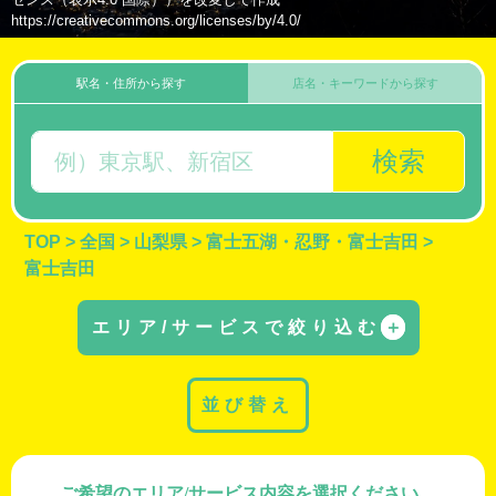
https://creativecommons.org/licenses/by/4.0/
駅名・住所から探す
店名・キーワードから探す
検索
TOP
>
全国
>
山梨県
>
富士五湖・忍野・富士吉田
>
富士吉田
エリア/サービスで絞り込む
＋
並び替え
ご希望のエリア/サービス内容を選択ください。