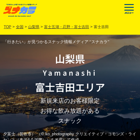
TOP
>
全国
>
山梨県
>
富士五湖・忍野・富士吉田
>
富士吉田
「行きたい」が見つかるスナック情報メディア “スナカラ”
山梨県
Yamanashi
富士吉田
エリア
新規来店のお客様限定
お得な飲み放題がある
スナック
夕富士（笛吹市） （© ko_photography クリエイティブ・コモンズ・ライ
センス（表示4.0 国際））を改変して作成