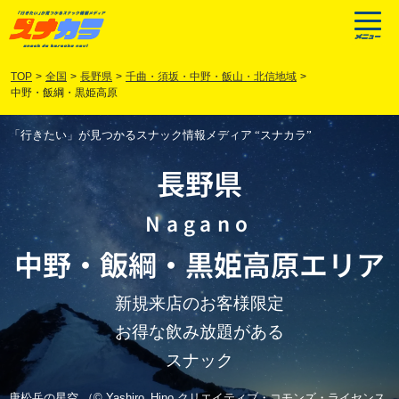
TOP
>
全国
>
長野県
>
千曲・須坂・中野・飯山・北信地域
>
中野・飯綱・黒姫高原
「行きたい」が見つかるスナック情報メディア “スナカラ”
長野県
Nagano
中野
・
飯綱
・
黒姫高原
エリア
新規来店のお客様限定
お得な飲み放題がある
スナック
唐松岳の星空 （© Yashiro_Hino クリエイティブ・コモンズ・ライセンス