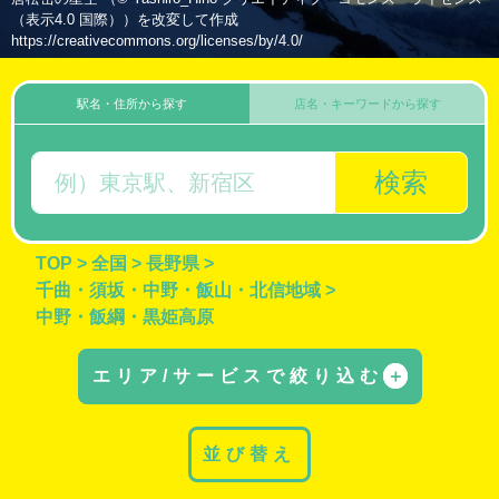
（表示4.0 国際））を改変して作成
https://creativecommons.org/licenses/by/4.0/
駅名・住所から探す
店名・キーワードから探す
検索
TOP
>
全国
>
長野県
>
千曲・須坂・中野・飯山・北信地域
>
中野・飯綱・黒姫高原
エリア/サービスで絞り込む
＋
並び替え