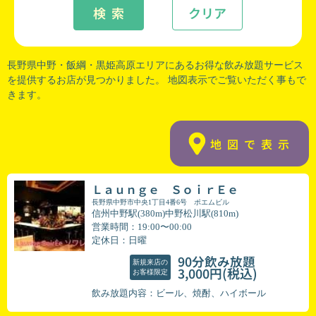
検 索
クリア
長野県中野
・
飯綱
・
黒姫高原
エリアにあるお得な飲み放題サービス
を提供するお店が見つかりました。 地図表示でご覧いただく事もで
きます。
地図で表示
Ｌａｕｎｇｅ ＳｏｉｒＥｅ
長野県中野市中央1丁目4番6号 ポエムビル
信州中野駅(380m)中野松川駅(810m)
営業時間：19:00〜00:00
定休日：日曜
90分飲み放題
新規来店の
(税込)
3,000円
お客様限定
飲み放題内容：ビール、焼酎、ハイボール