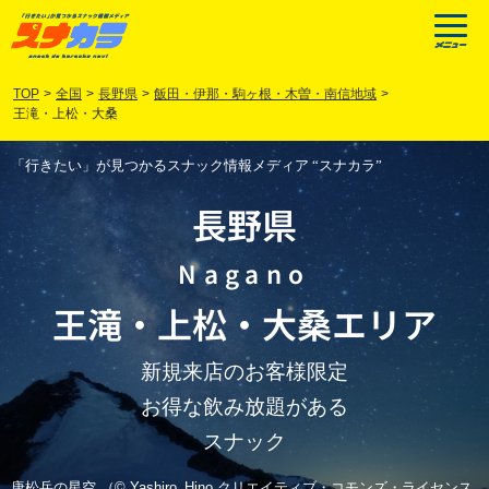
TOP
>
全国
>
長野県
>
飯田・伊那・駒ヶ根・木曽・南信地域
>
王滝・上松・大桑
「行きたい」が見つかるスナック情報メディア “スナカラ”
長野県
Nagano
王滝
・
上松
・
大桑
エリア
新規来店のお客様限定
お得な飲み放題がある
スナック
唐松岳の星空 （© Yashiro_Hino クリエイティブ・コモンズ・ライセンス