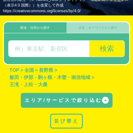
（表示4.0 国際））を改変して作成
https://creativecommons.org/licenses/by/4.0/
駅名・住所から探す
店名・キーワードから探す
検索
TOP
>
全国
>
長野県
>
飯田・伊那・駒ヶ根・木曽・南信地域
>
王滝・上松・大桑
エリア/サービスで絞り込む
＋
並び替え