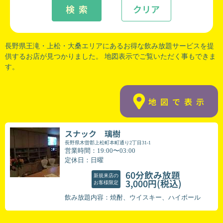
検 索
クリア
長野県王滝
・
上松
・
大桑
エリアにあるお得な飲み放題サービスを提
供するお店が見つかりました。 地図表示でご覧いただく事もできま
す。
地図で表示
スナック 璃樹
長野県木曽郡上松町本町通り2丁目31-1
営業時間：19:00〜03:00
定休日：日曜
60分飲み放題
新規来店の
(税込)
3,000円
お客様限定
飲み放題内容：焼酎、ウイスキー、ハイボール