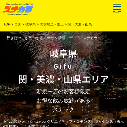
TOP
>
全国
>
岐阜県
>
美濃加茂・郡上
>
関・美濃・山県
「行きたい」が見つかるスナック情報メディア “スナカラ”
岐阜県
Gifu
関
・
美濃
・
山県
エリア
新規来店のお客様限定
お得な飲み放題がある
スナック
下呂温泉花火 （© kankou クリエイティブ・コモンズ・ライセンス（表示
4.0 国際））を改変して作成