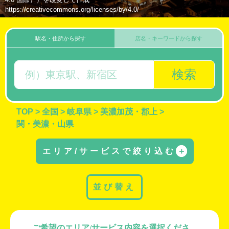
https://creativecommons.org/licenses/by/4.0/
駅名・住所から探す
店名・キーワードから探す
検索
TOP
>
全国
>
岐阜県
>
美濃加茂・郡上
>
関・美濃・山県
エリア/サービスで絞り込む
＋
並び替え
ご希望のエリア/サービス内容を選択くださ