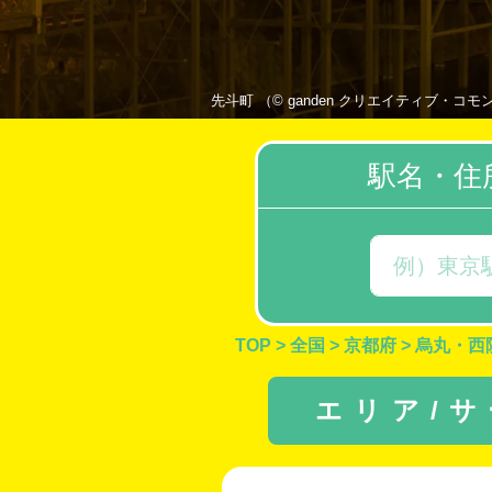
先斗町 （© ganden クリエイティブ・コモンズ・ライ
駅名・住
TOP
>
全国
>
京都府
>
烏丸・西
エリア/