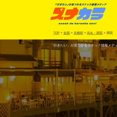
TOP
>
全国
>
京都府
>
烏丸・西院
>
西院
「行きたい」が見つかるスナック情報メディア