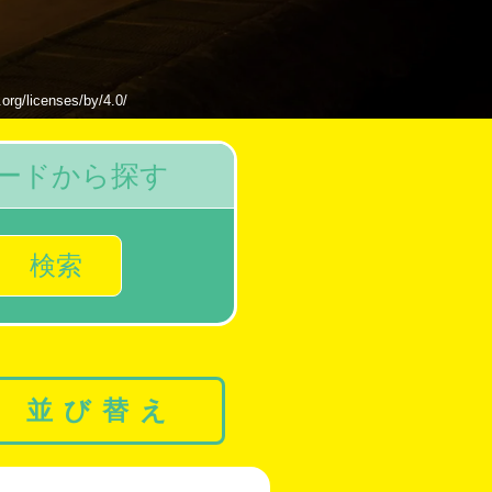
censes/by/4.0/
ードから探す
検索
並び替え