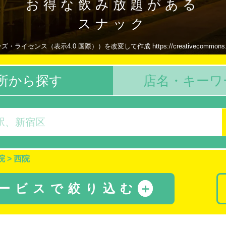
お得な飲み放題がある
スナック
センス（表示4.0 国際））を改変して作成 https://creativecommons.org/li
所から探す
店名・キーワ
院
>
西院
サービスで絞り込む
＋