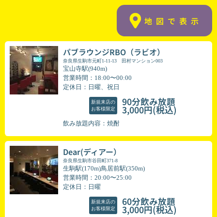
地図で表示
パブラウンジRBO（ラビオ）
奈良県生駒市元町1-11-13 田村マンション003
宝山寺駅(940m)
営業時間：18:00〜00:00
定休日：日曜、祝日
90分飲み放題
新規来店の
(税込)
3,000円
お客様限定
飲み放題内容：焼酎
Dear(ディアー）
奈良県生駒市谷田町371-8
生駒駅(170m)鳥居前駅(350m)
営業時間：20:00〜25:00
定休日：日曜
60分飲み放題
新規来店の
(税込)
3,000円
お客様限定