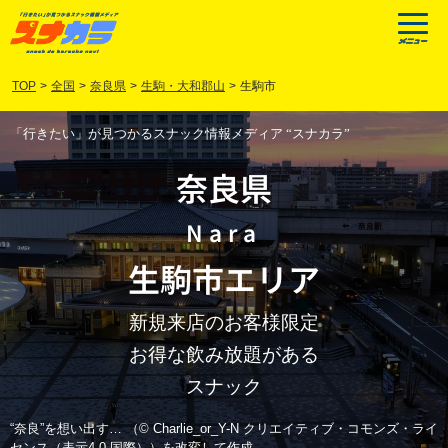
TOP
>
全国
>
奈良県
>
生駒・大和郡山
>
生駒市
「行きたい」が見つかるスナック情報メディア “スナカラ”
奈良県
Nara
生駒市
エリア
新規来店のお客様限定
お得な飲み放題がある
スナック
“奈良”を想い出す… （© Charlie_or_Y-N クリエイティブ・コモンズ・ライ
センス（表示4.0 国際））を改変して作成