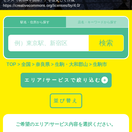
https://creativecommons.org/licenses/by/4.0/
駅名・住所から探す
店名・キーワードから探す
検索
TOP
>
全国
>
奈良県
>
生駒・大和郡山
>
生駒市
エリア/サービスで絞り込む
＋
並び替え
ご希望のエリア/サービス内容を選択ください。