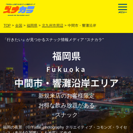
TOP
>
全国
>
福岡県
>
北九州市周辺
>
中間市・響灘沿岸
「行きたい」が見つかるスナック情報メディア “スナカラ”
福岡県
Fukuoka
中間市
・
響灘沿岸
エリア
新規来店のお客様限定
お得な飲み放題がある
スナック
福岡の夜景 （© Yudai_photography クリエイティブ・コモンズ・ライセ
ンス（表示4.0 国際））を改変して作成