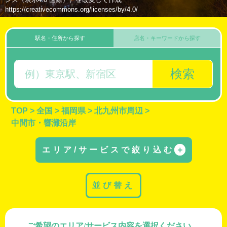
https://creativecommons.org/licenses/by/4.0/
駅名・住所から探す
店名・キーワードから探す
検索
TOP
>
全国
>
福岡県
>
北九州市周辺
>
中間市・響灘沿岸
エリア/サービスで絞り込む
＋
並び替え
ご希望のエリア/サービス内容を選択ください。