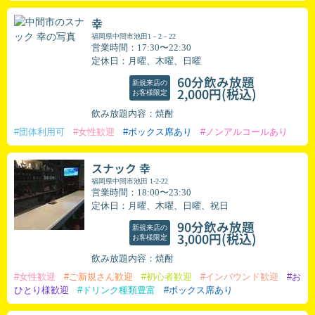
幸
福岡県中間市池田1－2－22
営業時間：17:30〜22:30
定休日：月曜、木曜、日曜
60分飲み放題
新規来店の
(税込)
2,000円
お客様限定
飲み放題内容：焼酎
#団体利用可
#女性歓迎
#ボックス席あり
#ノンアルコールあり
スナック 幸
福岡県中間市池田 1-2-22
営業時間：18:00〜23:30
定休日：月曜、木曜、日曜、祝日
90分飲み放題
新規来店の
(税込)
3,000円
お客様限定
飲み放題内容：焼酎
#女性歓迎
#ご新規さん歓迎
#初心者歓迎
#インバウンド歓迎
#お
ひとり様歓迎
#ドリンク種類豊富
#ボックス席あり