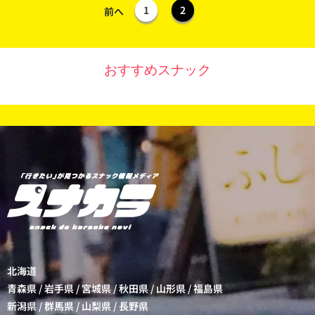
1
2
前へ
おすすめスナック
北海道
青森県
/
岩手県
/
宮城県
/
秋田県
/
山形県
/
福島県
新潟県
/
群馬県
/
山梨県
/
長野県