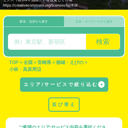
https://creativecommons.org/licenses/by/4.0/
駅名・住所から探す
店名・キーワードから探す
検索
TOP
>
全国
>
宮崎県
>
都城・えびの
>
小林・高原周辺
エリア/サービスで絞り込む
＋
並び替え
ご希望のエリア/サービス内容を選択くださ