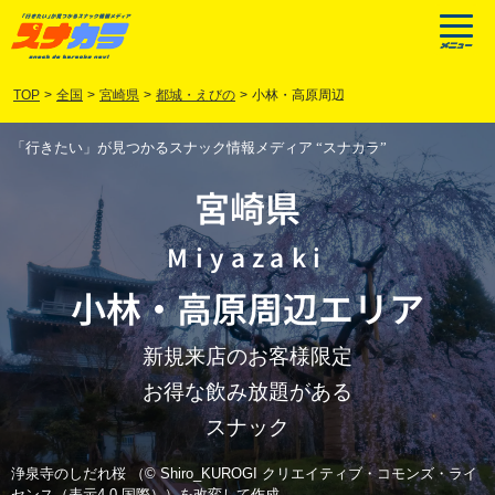
TOP
>
全国
>
宮崎県
>
都城・えびの
>
小林・高原周辺
「行きたい」が見つかるスナック情報メディア “スナカラ”
宮崎県
Miyazaki
小林
・
高原周辺
エリア
新規来店のお客様限定
お得な飲み放題がある
スナック
浄泉寺のしだれ桜 （© Shiro_KUROGI クリエイティブ・コモンズ・ライ
センス（表示4.0 国際））を改変して作成