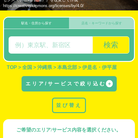
https://creativecommons.org/licenses/by/4.0/
駅名・住所から探す
店名・キーワードから探す
検索
TOP
>
全国
>
沖縄県
>
本島北部
>
伊是名・伊平屋
エリア/サービスで絞り込む
＋
並び替え
ご希望のエリア/サービス内容を選択ください。