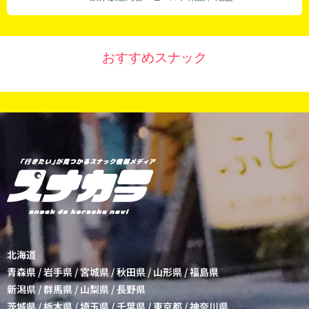
おすすめスナック
北海道
青森県
/
岩手県
/
宮城県
/
秋田県
/
山形県
/
福島県
新潟県
/
群馬県
/
山梨県
/
長野県
茨城県
/
栃木県
/
埼玉県
/
千葉県
/
東京都
/
神奈川県