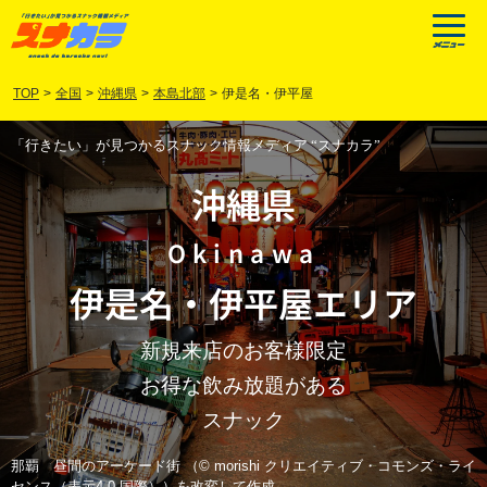
TOP
>
全国
>
沖縄県
>
本島北部
>
伊是名・伊平屋
「行きたい」が見つかるスナック情報メディア “スナカラ”
沖縄県
Okinawa
伊是名
・
伊平屋
エリア
新規来店のお客様限定
お得な飲み放題がある
スナック
那覇 昼間のアーケード街 （© morishi クリエイティブ・コモンズ・ライ
センス（表示4.0 国際））を改変して作成