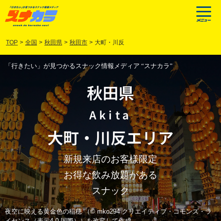
TOP
>
全国
>
秋田県
>
秋田市
>
大町・川反
「行きたい」が見つかるスナック情報メディア “スナカラ”
秋田県
Akita
大町
・
川反
エリア
新規来店のお客様限定
お得な飲み放題がある
スナック
夜空に映える黄金色の稲穂 （© mko294 クリエイティブ・コモンズ・ラ
イセンス（表示4.0 国際））を改変して作成