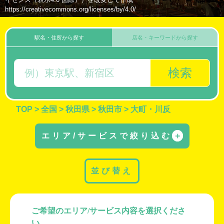
https://creativecommons.org/licenses/by/4.0/
駅名・住所から探す
店名・キーワードから探す
検索
TOP
>
全国
>
秋田県
>
秋田市
>
大町・川反
エリア/サービスで絞り込む
＋
並び替え
ご希望のエリア/サービス内容を選択くださ
い。