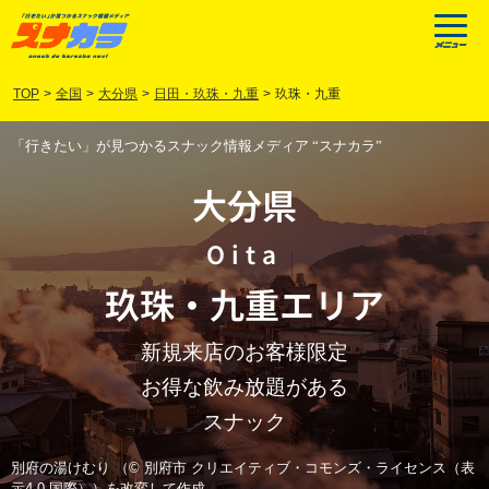
TOP
>
全国
>
大分県
>
日田・玖珠・九重
>
玖珠・九重
「行きたい」が見つかるスナック情報メディア “スナカラ”
大分県
Oita
玖珠
・
九重
エリア
新規来店のお客様限定
お得な飲み放題がある
スナック
別府の湯けむり （© 別府市 クリエイティブ・コモンズ・ライセンス（表
示4.0 国際））を改変して作成