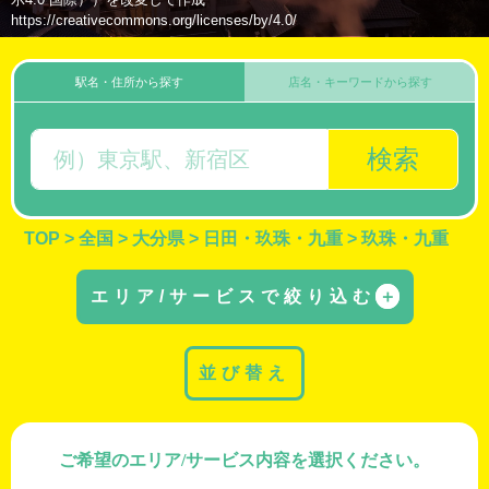
https://creativecommons.org/licenses/by/4.0/
駅名・住所から探す
店名・キーワードから探す
検索
TOP
>
全国
>
大分県
>
日田・玖珠・九重
>
玖珠・九重
エリア/サービスで絞り込む
＋
並び替え
ご希望のエリア/サービス内容を選択ください。